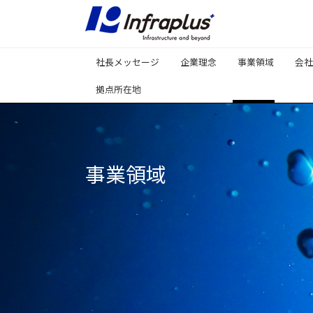
社長メッセージ
企業理念
事業領域
会社
拠点所在地
インフォメーション
企業情報
グループ企業
社長メッセージ
株式会社ナカ
NEWS
企業理念
株式会社ナカ
プレ
株式会社ウォ
株式会社ウォ
事業領域
安藤建設株式
千賀商事株式