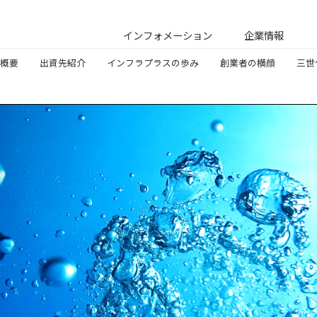
インフォメーション
企業情報
概要
出資先紹介
インフラプラスの歩み
創業者の横顔
三世
シマ
事業領域
かわせみ新聞
インフラプラスの歩み
シマテクノス
スルーム
会社概要
水道DX・スマートメーター導入実績
創業者の横顔
ーターリンクス
出資先紹介
社会貢献活動
ーターデバイス
拠点所在地
会社
会社