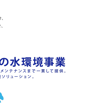
け、
で、